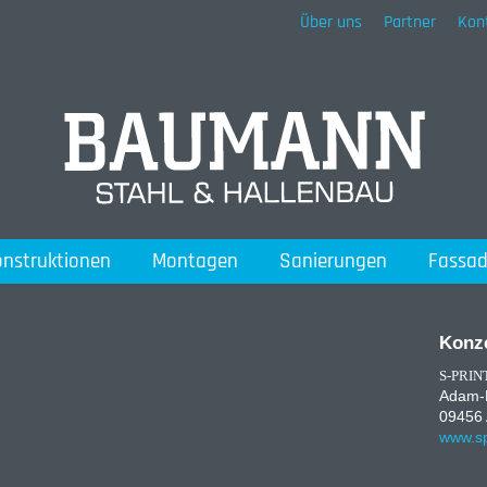
Über uns
Partner
Kon
onstruktionen
Montagen
Sanierungen
Fassa
Konze
S-PRINT
Adam-R
09456 
www.sp