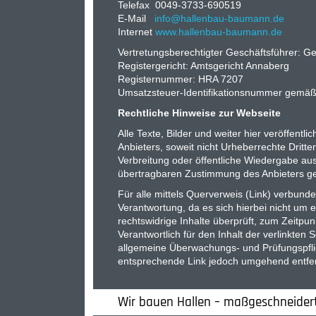
Telefax 0049-3733-690519
E-Mail
info
@
hallenbau-baumann.de
Internet
www.hallenbau-baumann.de
Vertretungsberechtigter Geschäftsführer: 
Registergericht: Amtsgericht Annaberg
Registernummer: HRA 7207
Umsatzsteuer-Identifikationsnummer gemä
Rechtliche Hinweise zur Webseite
Alle Texte, Bilder und weiter hier veröffent
Anbieters, soweit nicht Urheberrechte Dritter
Verbreitung oder öffentliche Wiedergabe auss
übertragbaren Zustimmung des Anbieters ges
Für alle mittels Querverweis (Link) verbun
Verantwortung, da es sich hierbei nicht um e
rechtswidrige Inhalte überprüft, zum Zeitpun
Verantwortlich für den Inhalt der verlinkten S
allgemeine Überwachungs- und Prüfungspflic
entsprechende Link jedoch umgehend entfer
Wir bauen Hallen – maßgeschneidert