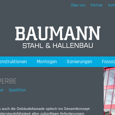
Über uns
Partner
Kon
onstruktionen
Montagen
Sanierungen
Fassa
WERBE
er
Spedition
uss auch die Gebäudefassade optisch ins Gesamtkonzept
rstandsfähigkeit allen zukünftigen Anforderungen